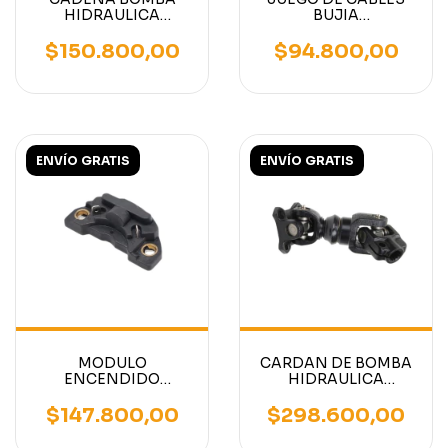
HIDRAULICA
BUJIA
AUTOELEVADOR
AUTOELEVADOR
MOTOR NISSAN K15-
MOTOR MITSUBISHI
$150.800,00
$94.800,00
K21-K25
4G63/4G64
ENVÍO GRATIS
ENVÍO GRATIS
MODULO
CARDAN DE BOMBA
ENCENDIDO
HIDRAULICA
AUTOELEVADOR
AUTOELEVADOR
MOTOR MITSUBISHI
MITSUBISHI 13
$147.800,00
$298.600,00
4G63/4G64
ESTRIAS