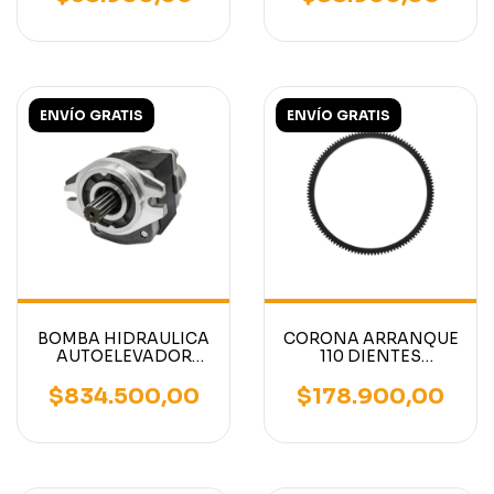
H20-
1/8 ACEITE
2,H25,K15,K21,K25,TD27,QD32
HIDRAULICO
ENVÍO GRATIS
ENVÍO GRATIS
BOMBA HIDRAULICA
CORONA ARRANQUE
AUTOELEVADOR
110 DIENTES
MITSUBISHI /
AUTOELEVADOR
CATERPILLAR
MITSUBISHI /
$834.500,00
$178.900,00
2500KG 3000KG
CATERPILLAR
DIESEL S4S
S4E,S4E2,S6E,S6E2