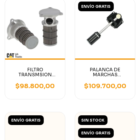
ENVÍO GRATIS
FILTRO
PALANCA DE
TRANSMSION
MARCHAS
AUTOELEVADOR
AUTOELEVADOR
CATERPILLAR/MITSUBISHI
CATERPILLAR/MITSUBISH
$98.800,00
$109.700,00
ENVÍO GRATIS
SIN STOCK
ENVÍO GRATIS