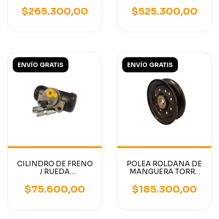
MITSUBISHI (Fijación
MITSUBISHI MOTOR
50mm)
S4S / S4Q2 12VOLTS
$265.300,00
$525.300,00
50AMP
ENVÍO GRATIS
ENVÍO GRATIS
CILINDRO DE FRENO
POLEA ROLDANA DE
/ RUEDA
MANGUERA TORRE
AUTOELEVADOR
AUTOELEVADOR
CATERPILLAR P5000
MITSUBISHI
$75.600,00
$185.300,00
1 PULGADA 1/8
CATERPILLAR 120MM
DIAMETRO EXTERIOR