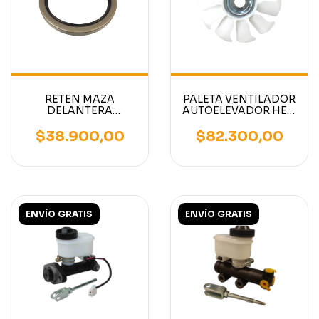
RETEN MAZA
PALETA VENTILADOR
DELANTERA
AUTOELEVADOR HELI
AUTOELEVADOR
HJ493 MITSUBISHI
MITSUBISHI /
S4S
$38.900,00
$82.300,00
CATERPILLAR 2.5TN
155MM X 125MM
ENVÍO GRATIS
ENVÍO GRATIS