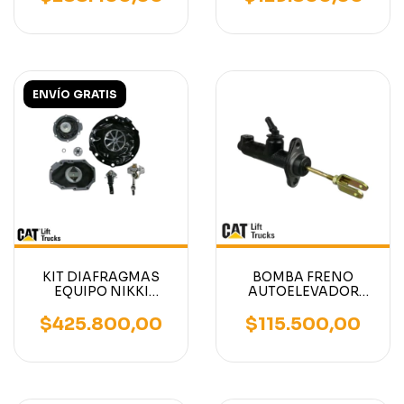
91A05-21400 - 4
PINES
ENVÍO GRATIS
KIT DIAFRAGMAS
BOMBA FRENO
EQUIPO NIKKI
AUTOELEVADOR
AUTOELEVADOR
CATERPILLAR/MITSUBISH
CATERPILLAR /
1.5TN-3.0TN
$425.800,00
$115.500,00
MITSUBISHI