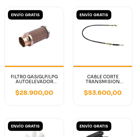
ENVÍO GRATIS
ENVÍO GRATIS
FILTRO GAS/GLP/LPG
CABLE CORTE
AUTOELEVADOR
TRANSMISION
MITSUBISHI /
INCHING
CATERPILLAR
DESEMBRAGUE
$28.900,00
$53.600,00
MOTOR K21
AUTOELEVADOR
MITSUBISHI /
CATERPILLAR
ENVÍO GRATIS
ENVÍO GRATIS