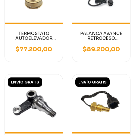
TERMOSTATO
PALANCA AVANCE
AUTOELEVADOR
RETROCESO
MOTOR MITSUBISHI
AUTOELEVADOR
S4S
MITSUBISHI
$77.200,00
$89.200,00
CATERPILLAR 91306-
25200
ENVÍO GRATIS
ENVÍO GRATIS