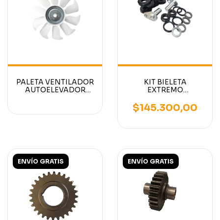
PALETA VENTILADOR
KIT BIELETA
AUTOELEVADOR
EXTREMO
MOTOR NISSAN K15
AUTOELEVADOR
K21 K25
MITSUBISHI/CATERPILLA
$145.300,00
AMBOS PERNOS
17MM
ENVÍO GRATIS
ENVÍO GRATIS