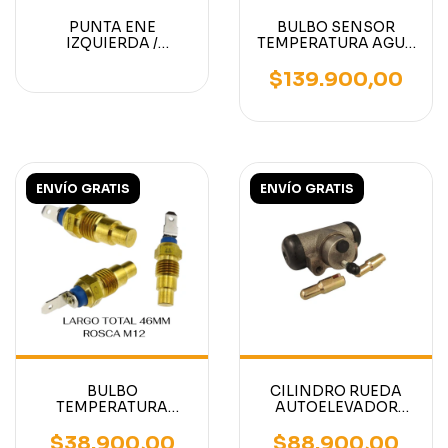
PUNTA ENE
BULBO SENSOR
IZQUIERDA /
TEMPERATURA AGUA
DERECHA
MOTOR MITSUBISHI
AUTOELEVADOR
S4S
$139.900,00
CATERPILLAR /
MITSUBISHI /
NISSAN
ENVÍO GRATIS
ENVÍO GRATIS
BULBO
CILINDRO RUEDA
TEMPERATURA
AUTOELEVADOR
AUTOELEVADOR
CATERPILLAR /
MOTOR NISSAN H15,
NISSAN / KOMATSU 1
$38.900,00
$88.900,00