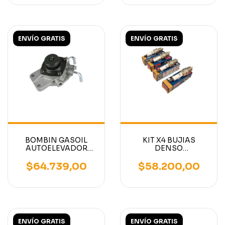
ENVÍO GRATIS
ENVÍO GRATIS
BOMBIN GASOIL
KIT X4 BUJIAS
AUTOELEVADOR
DENSO
MITSUBISHI MOTOR
AUTOELEVADORES
S4S - S4Q2
MOTORES NISSAN
$64.739,00
$58.200,00
K15-K21-K25
ENVÍO GRATIS
ENVÍO GRATIS