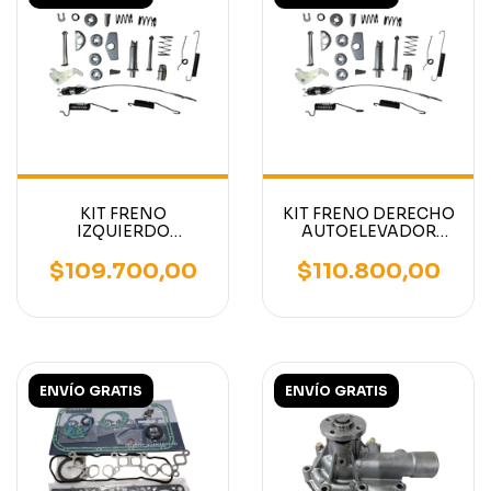
KIT FRENO
KIT FRENO DERECHO
IZQUIERDO
AUTOELEVADOR
AUTOELEVADOR
MITSUBISHI - TCM -
MITSUBISHI - TCM -
NISSAN
$109.700,00
$110.800,00
NISSAN
ENVÍO GRATIS
ENVÍO GRATIS