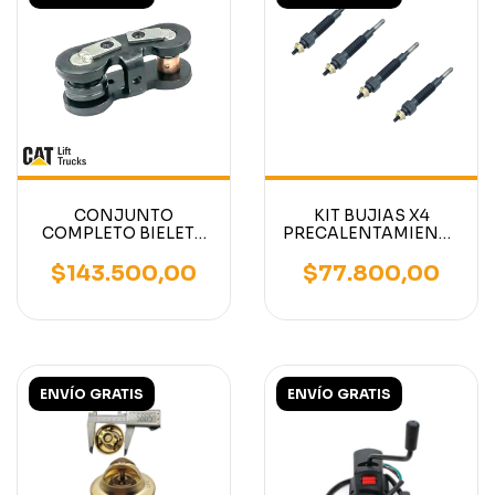
CONJUNTO
KIT BUJIAS X4
COMPLETO BIELETA
PRECALENTAMIENTO
EXTREMO
AUTOELEVADOR
AUTOELEVADOR
MOTOR MITSUBISHI
$143.500,00
$77.800,00
CATERPILLAR/MITSUBISHI
S4S
ENVÍO GRATIS
ENVÍO GRATIS