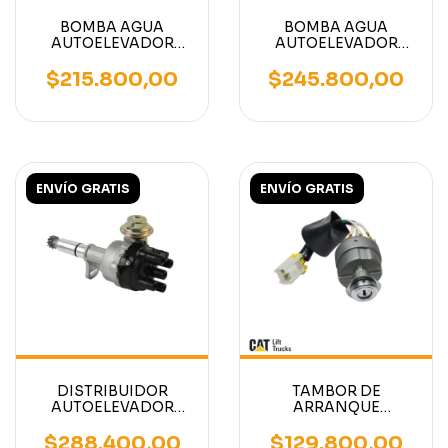
BOMBA AGUA
BOMBA AGUA
AUTOELEVADOR
AUTOELEVADOR
MOTOR MITSUBISHI
MOTOR MITSUBISHI
4G63/4G64
S4Q2
$215.800,00
$245.800,00
ENVÍO GRATIS
ENVÍO GRATIS
DISTRIBUIDOR
TAMBOR DE
AUTOELEVADOR
ARRANQUE
MITSUBISHI MOTOR
AUTOELEVADOR
4G63/4G64
MITSUBISHI/CATERPILLA
$288.400,00
$129.800,00