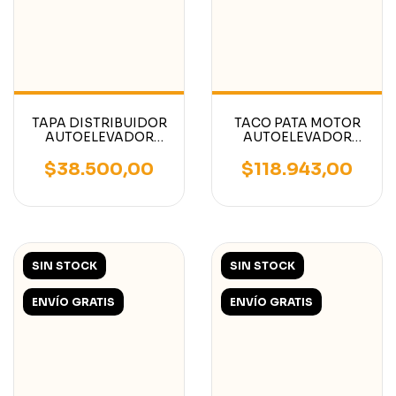
TAPA DISTRIBUIDOR
TACO PATA MOTOR
AUTOELEVADOR
AUTOELEVADOR
CON MOTOR
MITSUBISHI 2500KG
CATERPILLAR/MITSUBISHI
3500KG 1800KG
$38.500,00
$118.943,00
4G63/4G64
SIN STOCK
SIN STOCK
ENVÍO GRATIS
ENVÍO GRATIS