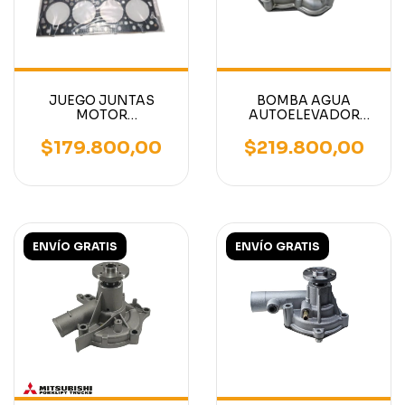
JUEGO JUNTAS
BOMBA AGUA
MOTOR
AUTOELEVADOR
AUTOELEVADOR
MOTOR MITSUBISHI
MOTOR K15-K21-K25
S4S / S6S
$179.800,00
$219.800,00
ENVÍO GRATIS
ENVÍO GRATIS