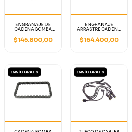
ENGRANAJE DE
ENGRANAJE
CADENA BOMBA
ARRASTRE CADENA
HIDRAULICA
BOMBA HIDRAULICA
AUTOELEVADOR
AUTOELEVADOR
$145.800,00
$164.400,00
MOTOR NISSAN K15-
MOTOR NISSAN K15-
K21-K25
K21-K25
ENVÍO GRATIS
ENVÍO GRATIS
CADENA BOMBA
JUEGO DE CABLES