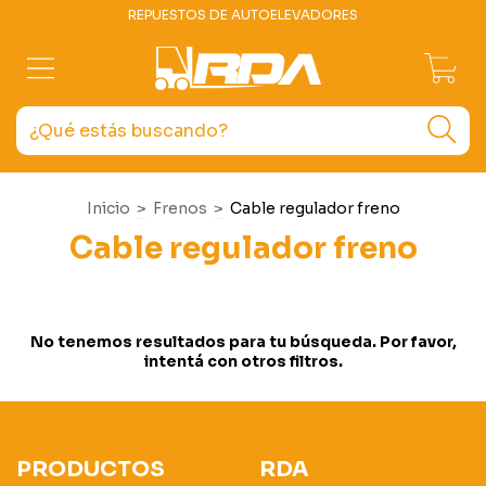
REPUESTOS DE AUTOELEVADORES
0
Inicio
>
Frenos
>
Cable regulador freno
Cable regulador freno
No tenemos resultados para tu búsqueda. Por favor,
intentá con otros filtros.
PRODUCTOS
RDA