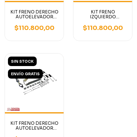
KIT FRENO DERECHO
KIT FRENO
AUTOELEVADOR
IZQUIERDO
MITSUBISHI - TCM -
AUTOELEVADOR
NISSAN
TOYOTA SERIES 6 A 8
$110.800,00
$110.800,00
2500KG 3000KG -
(copia)
SIN STOCK
ENVÍO GRATIS
KIT FRENO DERECHO
AUTOELEVADOR
TOYOTA SERIES 6 A 8