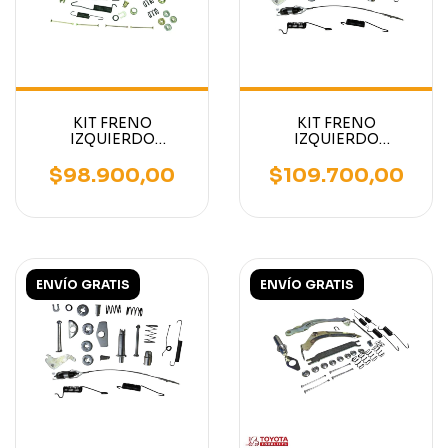
KIT FRENO
KIT FRENO
IZQUIERDO
IZQUIERDO
AUTOELEVADOR HELI
AUTOELEVADOR
2500KG
MITSUBISHI - TCM -
$98.900,00
$109.700,00
NISSAN
ENVÍO GRATIS
ENVÍO GRATIS