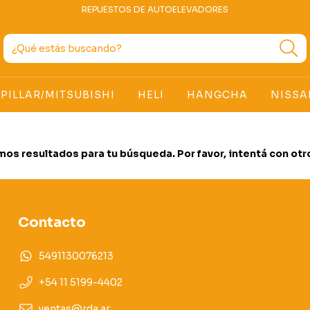
REPUESTOS DE AUTOELEVADORES
PILLAR/MITSUBISHI
HELI
HANGCHA
NISSA
os resultados para tu búsqueda. Por favor, intentá con otros
Contacto
5491130076213
+54 11 5199-4402
ventas@rda.ar