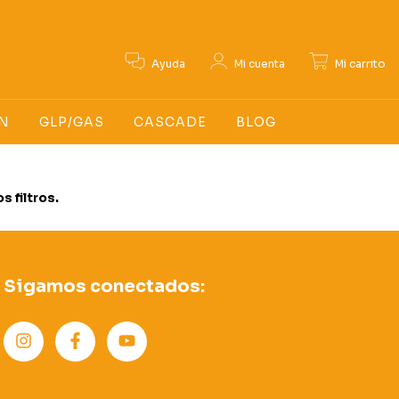
0
Ayuda
Mi cuenta
Mi carrito
N
GLP/GAS
CASCADE
BLOG
 filtros.
Sigamos conectados: