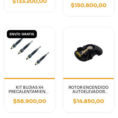
$133.200,00
MOTOR NISSAN K15-
$150.800,00
K21-K25
ENVÍO GRATIS
KIT BUJIAS X4
ROTOR ENCENDIDO
PRECALENTAMIENTO
AUTOELEVADOR
AUTOELEVADOR
MOTOR NISSAN K21/
MOTOR NISSAN
MITSUBISHI
$58.900,00
$14.850,00
TD27
4G64/4G63