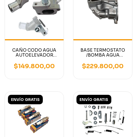
CAÑO CODO AGUA
BASE TERMOSTATO
AUTOELEVADOR
/BOMBA AGUA
NISSAN K15 K21 K25
AUTOELEVADOR
MOTORES NISSAN
$149.800,00
$229.800,00
K15 K21
ENVÍO GRATIS
ENVÍO GRATIS