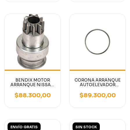
TCM
BENDIX MOTOR
CORONA ARRANQUE
ARRANQUE NISSAN
AUTOELEVADOR
K15/K21/K21
MOTOR NISSAN
K15/K21/K25 /H20-2
$88.300,00
$89.300,00
ENVÍO GRATIS
SIN STOCK