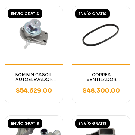
ENVÍO GRATIS
ENVÍO GRATIS
BOMBIN GASOIL
CORREA
AUTOELEVADOR
VENTILADOR
MOTOR NISSAN
AUTOELEVADOR
TD27
MOTOR NISSAN K15
$54.629,00
$48.300,00
K21 K25
ENVÍO GRATIS
ENVÍO GRATIS