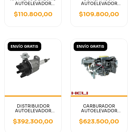
AUTOELEVADOR
AUTOELEVADOR
MITSUBISHI - TCM -
MOTOR NISSAN K15 -
NISSAN
K21 -K25
$110.800,00
$109.800,00
ENVÍO GRATIS
ENVÍO GRATIS
DISTRIBUIDOR
CARBURADOR
AUTOELEVADOR
AUTOELEVADOR
MOTOR NISSAN K15
MOTOR NISSAN K21
K21 K25 H15 H20-2
K25 H20 H25- HELI-
$392.300,00
$623.500,00
H25
MITSUBISHI-
LONKING-LIUGONG-