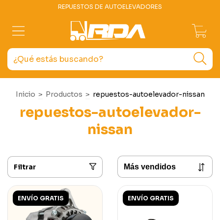
REPUESTOS DE AUTOELEVADORES
0
Inicio
>
Productos
>
repuestos-autoelevador-nissan
repuestos-autoelevador-
nissan
Filtrar
ENVÍO GRATIS
ENVÍO GRATIS