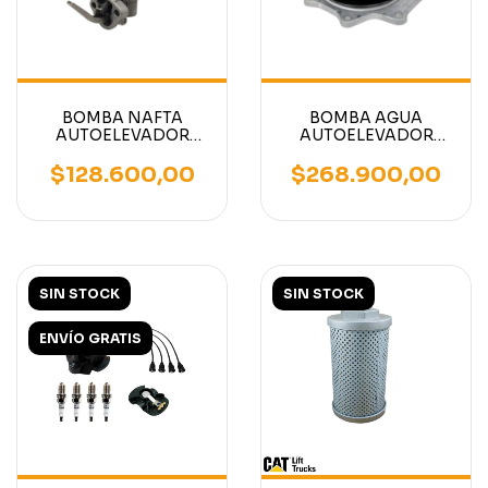
BOMBA NAFTA
BOMBA AGUA
AUTOELEVADOR
AUTOELEVADOR
MOTOR NISSAN K15
MOTOR NISSAN
K21 K25
TD27 BD30
$128.600,00
$268.900,00
SIN STOCK
SIN STOCK
ENVÍO GRATIS