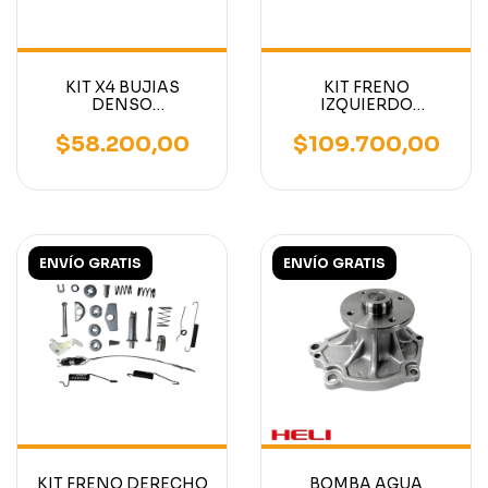
KIT X4 BUJIAS
KIT FRENO
DENSO
IZQUIERDO
AUTOELEVADORES
AUTOELEVADOR
MOTORES NISSAN
MITSUBISHI - TCM -
$58.200,00
$109.700,00
K15-K21-K25
NISSAN
ENVÍO GRATIS
ENVÍO GRATIS
KIT FRENO DERECHO
BOMBA AGUA