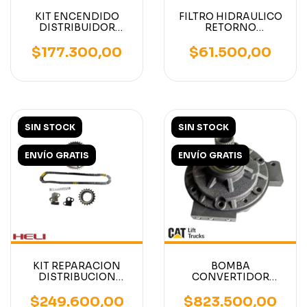
KIT ENCENDIDO
FILTRO HIDRAULICO
DISTRIBUIDOR
RETORNO
AUTOELEVADOR
AUTOELEVADORES
MOTOR NISSAN K21-
MITSUBISHI /
$177.300,00
$61.500,00
K15-K25
CATERPILLAR /
NISSAN
SIN STOCK
SIN STOCK
ENVÍO GRATIS
ENVÍO GRATIS
KIT REPARACION
BOMBA
DISTRIBUCION
CONVERTIDOR
AUTOELEVADOR
TRANSMISION
MOTOR NISSAN
AUTOELEVADOR
$249.600,00
$823.500,00