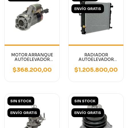
ENVÍO GRATIS
MOTOR ARRANQUE
RADIADOR
AUTOELEVADOR
AUTOELEVADOR
MOTOR NISSAN K15
MITSUBISHI /
K21 K25
CATERPILLAR /
$368.200,00
$1.205.800,00
NISSAN / HELI
SIN STOCK
SIN STOCK
ENVÍO GRATIS
ENVÍO GRATIS