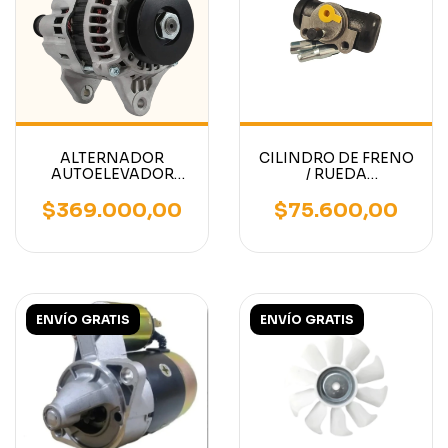
ALTERNADOR
CILINDRO DE FRENO
AUTOELEVADOR
/ RUEDA
MOTOR NISSAN K21 -
AUTOELEVADOR
MITSUBISHI -
CATERPILLAR P5000
$369.000,00
$75.600,00
CATERPILLAR - HELI -
1 PULGADA 1/8
TCM
ENVÍO GRATIS
ENVÍO GRATIS