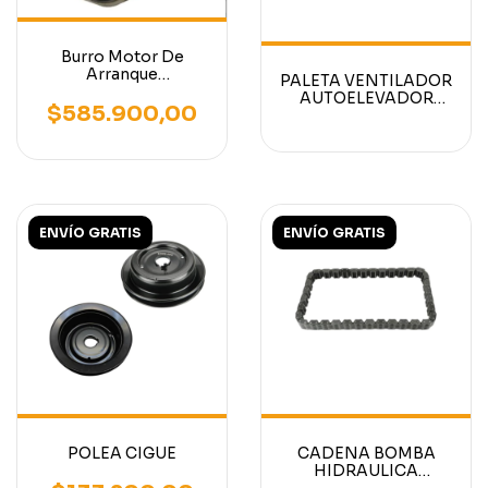
Burro Motor De
Arranque
PALETA VENTILADOR
Autoelevador Nissan
AUTOELEVADOR
Motor Nafta H15,
$585.900,00
MOTOR NISSAN K15
H20-2 HELI
K21 K25
ENVÍO GRATIS
ENVÍO GRATIS
POLEA CIGUE
CADENA BOMBA
HIDRAULICA
AUTOELEVADOR