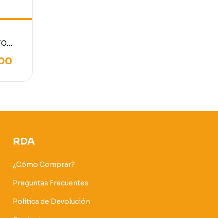
A
TO
DOR
N K15
00
0 H25
RDA
¿Cómo Comprar?
Preguntas Frecuentes
Política de Devolución