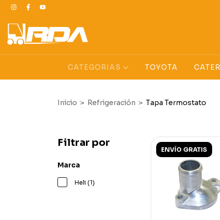
CATEGORIAS
TOYOTA
CATER
Inicio
>
Refrigeración
>
Tapa Termostato
Filtrar por
ENVÍO GRATIS
Marca
Heli (1)