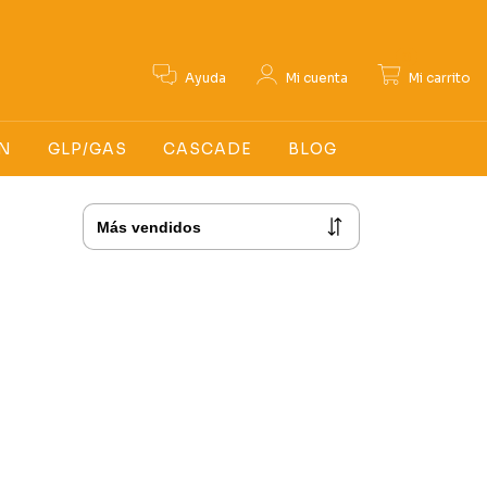
0
Ayuda
Mi cuenta
Mi carrito
N
GLP/GAS
CASCADE
BLOG